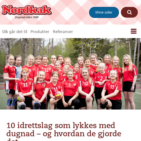
Mine sider
Slik går det til
Produkter
Referanser
Bestill produkter
Salgstips & last ned
Vanlige spørsmål
Om oss
Kontakt
10 idrettslag som lykkes med
dugnad – og hvordan de gjorde