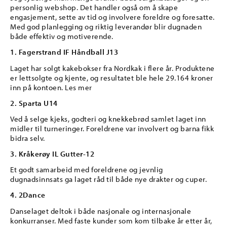
personlig webshop. Det handler også om å skape
engasjement, sette av tid og involvere foreldre og foresatte.
Med god planlegging og riktig leverandør blir dugnaden
både effektiv og motiverende.
1. Fagerstrand IF Håndball J13
Laget har solgt kakebokser fra Nordkak i flere år. Produktene
er lettsolgte og kjente, og resultatet ble hele 29.164 kroner
inn på kontoen. Les mer
2. Sparta U14
Ved å selge kjeks, godteri og knekkebrød samlet laget inn
midler til turneringer. Foreldrene var involvert og barna fikk
bidra selv.
3. Kråkerøy IL Gutter-12
Et godt samarbeid med foreldrene og jevnlig
dugnadsinnsats ga laget råd til både nye drakter og cuper.
4. 2Dance
Danselaget deltok i både nasjonale og internasjonale
konkurranser. Med faste kunder som kom tilbake år etter år,