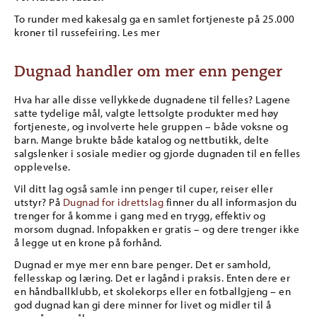
To runder med kakesalg ga en samlet fortjeneste på 25.000
kroner til russefeiring. Les mer
Dugnad handler om mer enn penger
Hva har alle disse vellykkede dugnadene til felles? Lagene
satte tydelige mål, valgte lettsolgte produkter med høy
fortjeneste, og involverte hele gruppen – både voksne og
barn. Mange brukte både katalog og nettbutikk, delte
salgslenker i sosiale medier og gjorde dugnaden til en felles
opplevelse.
Vil ditt lag også samle inn penger til cuper, reiser eller
utstyr? På
Dugnad for idrettslag
finner du all informasjon du
trenger for å komme i gang med en trygg, effektiv og
morsom dugnad. Infopakken er gratis – og dere trenger ikke
å legge ut en krone på forhånd.
Dugnad er mye mer enn bare penger. Det er samhold,
fellesskap og læring. Det er lagånd i praksis. Enten dere er
en håndballklubb, et skolekorps eller en fotballgjeng – en
god dugnad kan gi dere minner for livet og midler til å