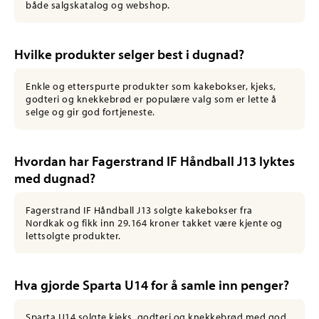
både salgskatalog og webshop.
Hvilke produkter selger best i dugnad?
Enkle og etterspurte produkter som kakebokser, kjeks,
godteri og knekkebrød er populære valg som er lette å
selge og gir god fortjeneste.
Hvordan har Fagerstrand IF Håndball J13 lyktes
med dugnad?
Fagerstrand IF Håndball J13 solgte kakebokser fra
Nordkak og fikk inn 29.164 kroner takket være kjente og
lettsolgte produkter.
Hva gjorde Sparta U14 for å samle inn penger?
Sparta U14 solgte kjeks, godteri og knekkebrød med god