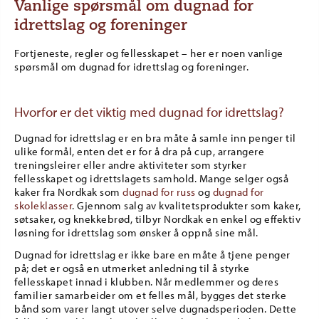
Vanlige spørsmål om dugnad for
idrettslag og foreninger
Fortjeneste, regler og fellesskapet – her er noen vanlige
spørsmål om dugnad for idrettslag og foreninger.
Hvorfor er det viktig med dugnad for idrettslag?
Dugnad for idrettslag er en bra måte å samle inn penger til
ulike formål, enten det er for å dra på cup, arrangere
treningsleirer eller andre aktiviteter som styrker
fellesskapet og idrettslagets samhold. Mange selger også
kaker fra Nordkak som
dugnad for russ
og
dugnad for
skoleklasser
. Gjennom salg av kvalitetsprodukter som kaker,
søtsaker, og knekkebrød, tilbyr Nordkak en enkel og effektiv
løsning for idrettslag som ønsker å oppnå sine mål.
Dugnad for idrettslag er ikke bare en måte å tjene penger
på; det er også en utmerket anledning til å styrke
fellesskapet innad i klubben. Når medlemmer og deres
familier samarbeider om et felles mål, bygges det sterke
bånd som varer langt utover selve dugnadsperioden. Dette