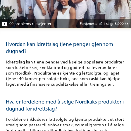
99 problems russejenter
Fortjeneste på 1 salg:
8.000 kr
Hvordan kan idrettslag tjene penger gjennom
dugnad?
Idrettslag kan tjene penger ved å selge populære produkter
som kakebokser, knekkebrød og godteri fra leverandører
som Nordkak. Produktene er kjente og lettsolgte, og laget
tjener 40 kroner per solgte boks, noe som raskt kan hjelpe
laget med å finansiere cupdeltakelse eller treningsleir.
Hva er fordelene med å selge Nordkaks produkter i
dugnad for idrettslag?
Fordelene inkluderer lettsolgte og kjente produkter, et stort
utvalg som passer til enhver smak, og muligheten til å selge
året rundt. I tillegg gir Nordkak høy fortjeneste, rask