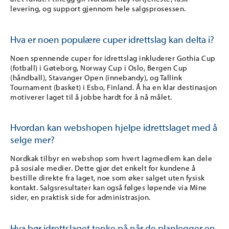
levering, og support gjennom hele salgsprosessen.
Hva er noen populære cuper idrettslag kan delta i?
Noen spennende cuper for idrettslag inkluderer Gothia Cup
(fotball) i Gøteborg, Norway Cup i Oslo, Bergen Cup
(håndball), Stavanger Open (innebandy), og Tallink
Tournament (basket) i Esbo, Finland. Å ha en klar destinasjon
motiverer laget til å jobbe hardt for å nå målet.
Hvordan kan webshopen hjelpe idrettslaget med å
selge mer?
Nordkak tilbyr en webshop som hvert lagmedlem kan dele
på sosiale medier. Dette gjør det enkelt for kundene å
bestille direkte fra laget, noe som øker salget uten fysisk
kontakt. Salgsresultater kan også følges løpende via Mine
sider, en praktisk side for administrasjon.
Hva bør idrettslaget tenke på når de planlegger en