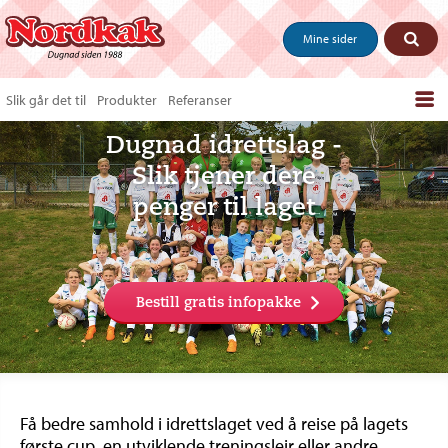
Mine sider
Slik går det til
Produkter
Referanser
Bestill produkter
Dugnad idrettslag -
Slik tjener dere
Salgstips & last ned
penger til laget
Vanlige spørsmål
Om oss
Kontakt
Bestill gratis infopakke
Få bedre samhold i idrettslaget ved å reise på lagets
første cup, en utviklende treningsleir eller andre