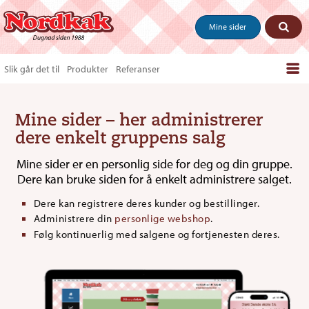
Mine sider
Slik går det til
Produkter
Referanser
Bestill produkter
Mine sider – her administrerer
Salgstips & last ned
dere enkelt gruppens salg
Vanlige spørsmål
Mine sider er en personlig side for deg og din gruppe.
Om oss
Dere kan bruke siden for å enkelt administrere salget.
Kontakt
Dere kan registrere deres kunder og bestillinger.
Administrere din
personlige webshop
.
Følg kontinuerlig med salgene og fortjenesten deres.