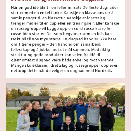
Når en god idé blir til en felles innsats De fleste dugnader
starter med en enkel tanke. Kanskje en klasse ønsker å
samle penger til en klassetur. Kanskje et idrettslag
trenger midler til en cup eller en treningsleir. Eller kanskje
en russegruppe vil bygge opp en solid russe-kasse før
russetiden starter. Det som begynner som en idé, kan
raskt bli til noe mye større. En dugnad handler ikke bare
om å tjene penger – den handler om samarbeid,
fellesskap og å jobbe mot et mål sammen. Med riktig
struktur og gode produkter kan veien fra idé til
gjennomført dugnad være både enkel og motiverende.
Mange skoleklasser, idrettslag og russegrupper opplever
nettopp dette når de velger en dugnad med Nordkak.