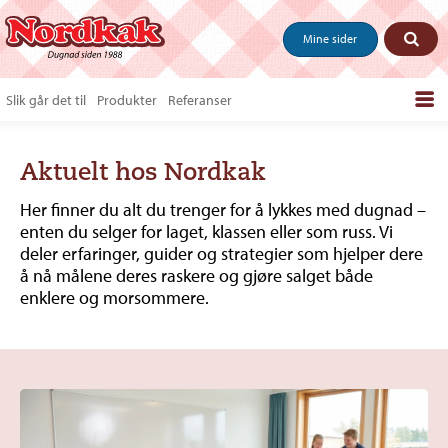
Mine sider
Slik går det til
Produkter
Referanser
Bestill produkter
Aktuelt hos Nordkak
Salgstips & last ned
Her finner du alt du trenger for å lykkes med dugnad –
Vanlige spørsmål
enten du selger for laget, klassen eller som russ. Vi
deler erfaringer, guider og strategier som hjelper dere
Om oss
å nå målene deres raskere og gjøre salget både
Kontakt
enklere og morsommere.