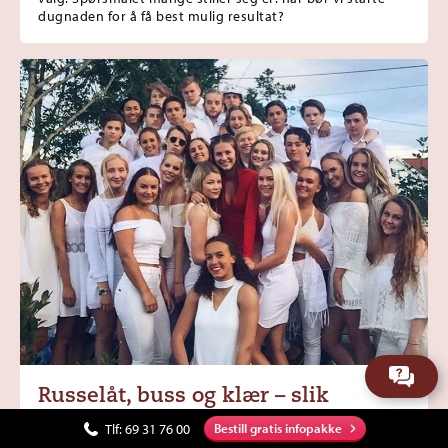
dugnaden for å få best mulig resultat?
Russelåt, buss og klær – slik
fordeler dere dugnadspengene
Tlf:
69 31 76 00
Bestill gratis infopakke