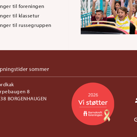
nger til foreningen
nger til klassetur
nger til russegruppen
pningstider sommer
ordkak
rpebaugen 8
738 BORGENHAUGEN