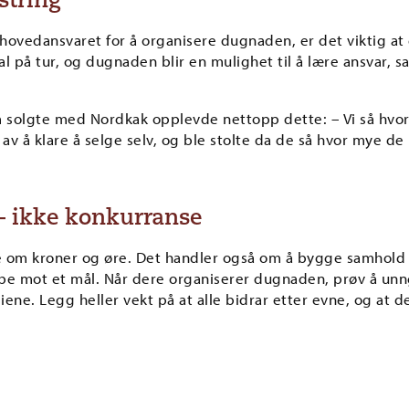
string
 hovedansvaret for å organisere dugnaden, er det viktig at 
kal på tur, og dugnaden blir en mulighet til å lære ansvar, 
m solgte med Nordkak opplevde nettopp dette: – Vi så hvo
lit av å klare å selge selv, og ble stolte da de så hvor mye 
.
 – ikke konkurranse
 om kroner og øre. Det handler også om å bygge samhold i
bbe mot et mål. Når dere organiserer dugnaden, prøv å unng
ne. Legg heller vekt på at alle bidrar etter evne, og at de