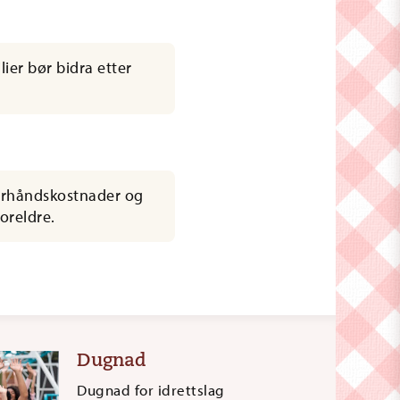
ier bør bidra etter
forhåndskostnader og
oreldre.
Dugnad
Dugnad for idrettslag