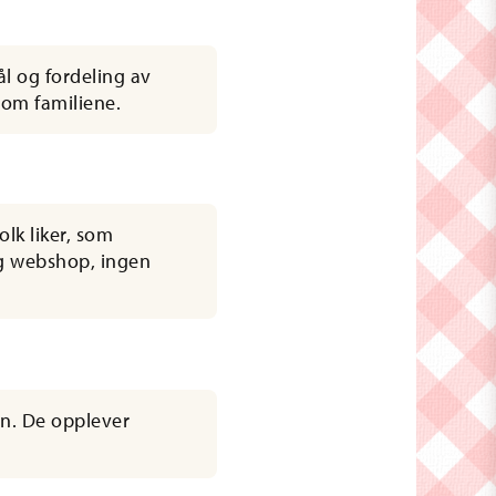
l og fordeling av
lom familiene.
lk liker, som
ig webshop, ingen
on. De opplever