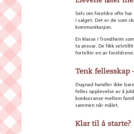
Elevene føler me
Selv om foreldre ofte har
i salget. Det er de som s
kommunikasjon.
En klasse i Trondheim so
ta ansvar. De fikk selvtil
forteller en av foreldrene
Tenk fellesskap
Dugnad handler ikke bare
felles opplevelse av å jo
konkurranse mellom familie
sammen når målet.
Klar til å starte?