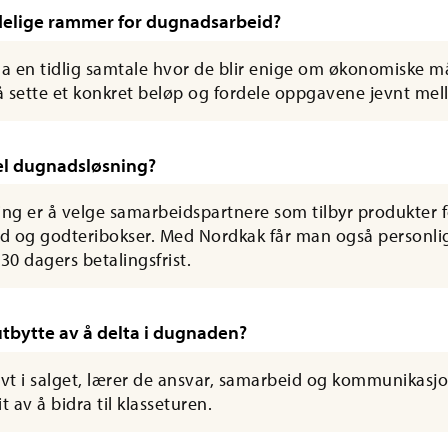
delige rammer for dugnadsarbeid?
a en tidlig samtale hvor de blir enige om økonomiske må
å sette et konkret beløp og fordele oppgavene jevnt mel
el dugnadsløsning?
ing er å velge samarbeidspartnere som tilbyr produkter fo
d og godteribokser. Med Nordkak får man også personl
0 dagers betalingsfrist.
tbytte av å delta i dugnaden?
ivt i salget, lærer de ansvar, samarbeid og kommunikasj
it av å bidra til klasseturen.