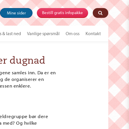
Bestill gratis infopakke
Mine sider
s & last ned
Vanlige spørsmål
Om oss
Kontakt
ter dugnad
ngene samles inn. Da er en
ng de organiserer en
essen enklere.
oreldregruppe bør dere
ra med? Og hvilke