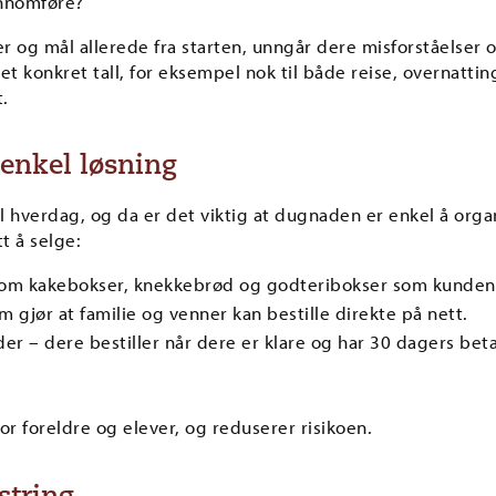
ennomføre?
 og mål allerede fra starten, unngår dere misforståelser o
t konkret tall, for eksempel nok til både reise, overnattin
.
 enkel løsning
el hverdag, og da er det viktig at dugnaden er enkel å orga
t å selge:
om kakebokser, knekkebrød og godteribokser som kundene 
 gjør at familie og venner kan bestille direkte på nett.
r – dere bestiller når dere er klare og har 30 dagers beta
or foreldre og elever, og reduserer risikoen.