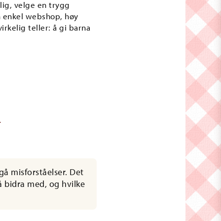
lig, velge en trygg
n enkel webshop, høy
rkelig teller: å gi barna
d
gå misforståelser. Det
å bidra med, og hvilke