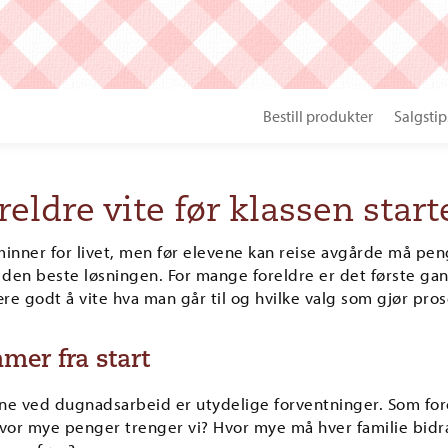
Bestill produkter
Salgstip
reldre vite før klassen star
 minner for livet, men før elevene kan reise avgårde må pe
 den beste løsningen. For mange foreldre er det første ga
e godt å vite hva man går til og hvilke valg som gjør pros
mmer fra start
vene ved dugnadsarbeid er utydelige forventninger. Som f
 Hvor mye penger trenger vi? Hvor mye må hver familie bid