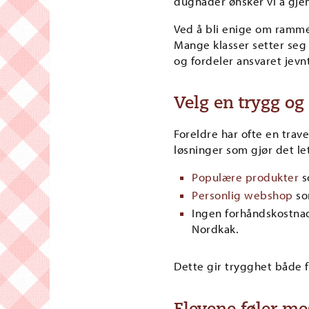
dugnader ønsker vi å gj
Ved å bli enige om rammer
Mange klasser setter seg e
og fordeler ansvaret jevnt
Velg en trygg og
Foreldre har ofte en trav
løsninger som gjør det let
Populære produkter
s
Personlig webshop
som
Ingen forhåndskostnade
Nordkak.
Dette gir trygghet både f