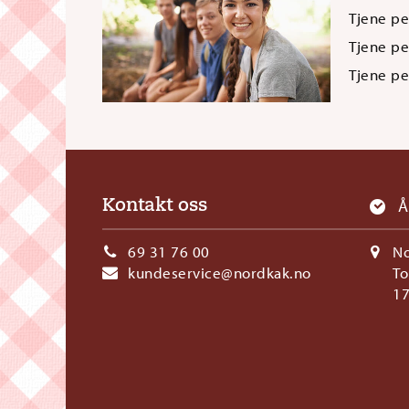
Tjene pe
Tjene pe
Tjene pe
Å
Kontakt oss
69 31 76 00
N
kundeservice@nordkak.no
To
1