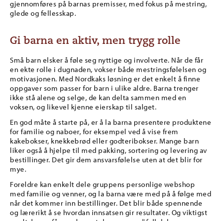
gjennomføres på barnas premisser, med fokus på mestring,
glede og fellesskap.
Gi barna en aktiv, men trygg rolle
Små barn elsker å føle seg nyttige og involverte. Når de får
en ekte rolle i dugnaden, vokser både mestringsfølelsen og
motivasjonen. Med Nordkaks løsning er det enkelt å finne
oppgaver som passer for barn i ulike aldre. Barna trenger
ikke stå alene og selge, de kan delta sammen med en
voksen, og likevel kjenne eierskap til salget.
En god måte å starte på, er å la barna presentere produktene
for familie og naboer, for eksempel ved å vise frem
kakebokser, knekkebrød eller godteribokser. Mange barn
liker også å hjelpe til med pakking, sortering og levering av
bestillinger. Det gir dem ansvarsfølelse uten at det blir for
mye.
Foreldre kan enkelt dele gruppens personlige webshop
med familie og venner, og la barna være med på å følge med
når det kommer inn bestillinger. Det blir både spennende
og lærerikt å se hvordan innsatsen gir resultater. Og viktigst