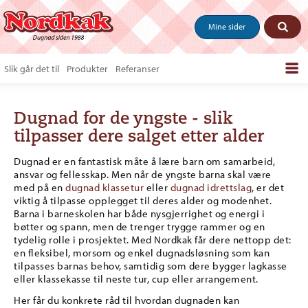
Mine sider
Slik går det til
Produkter
Referanser
Bestill produkter
Dugnad for de yngste - slik
Salgstips & last ned
tilpasser dere salget etter alder
Vanlige spørsmål
Dugnad er en fantastisk måte å lære barn om samarbeid,
ansvar og fellesskap. Men når de yngste barna skal være
Om oss
med på en
dugnad klassetur
eller
dugnad idrettslag
, er det
viktig å tilpasse opplegget til deres alder og modenhet.
Kontakt
Barna i barneskolen har både nysgjerrighet og energi i
bøtter og spann, men de trenger trygge rammer og en
tydelig rolle i prosjektet. Med Nordkak får dere nettopp det:
en fleksibel, morsom og enkel dugnadsløsning som kan
tilpasses barnas behov, samtidig som dere bygger lagkasse
eller klassekasse til neste tur, cup eller arrangement.
Her får du konkrete råd til hvordan dugnaden kan