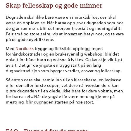
Skap fellesskap og gode minner
Dugnaden skal ikke bare være en inntektskilde, den skal
være en opplevelse. Når barna opplever dugnaden som noe
de gjør sammen, blir det morsomt, sosialt og meningsfullt.
Feir små og store seire, vis at innsatsen betyr noe, og ta vare
på de gode øyeblikkene.
Med
Nordkaks
trygge og fleksible opplegg, ingen
forhåndskostnader og en brukervennlig webshop, blir det
enkelt for både barn og voksne å lykkes. Og kanskje viktigst
av alt: Det gir de yngste en trygg start på en lang
dugnadstradisjon som bygger verdier, ansvar og fellesskap.
Så enten dere skal samle inn til en klassekasse, en lagkasse
eller den aller første cupen, vet dere nå hvordan dere kan
gjøre dugnaden til en glede, ikke bare for dere voksne, men
for barna selv. Når de yngste får være med og kjenne på
mestring, blir dugnaden starten på noe stort.