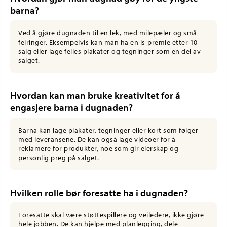
barna?
Ved å gjøre dugnaden til en lek, med milepæler og små
feiringer. Eksempelvis kan man ha en is-premie etter 10
salg eller lage felles plakater og tegninger som en del av
salget.
Hvordan kan man bruke kreativitet for å
engasjere barna i dugnaden?
Barna kan lage plakater, tegninger eller kort som følger
med leveransene. De kan også lage videoer for å
reklamere for produkter, noe som gir eierskap og
personlig preg på salget.
Hvilken rolle bør foresatte ha i dugnaden?
Foresatte skal være støttespillere og veiledere, ikke gjøre
hele jobben. De kan hjelpe med planlegging, dele