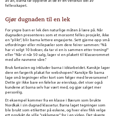
av alt, barna får oppleve at de er en verdifull del av
fellesskapet.
Gjør dugnaden til en lek
For yngre barn er lek den naturlige måten å lære på. Når
dugnaden presenteres som et morsomt felles prosjekt, ikke
en "plikt", blir barna lettere engasjerte. Sett gjerne opp små
utfordringer eller milepæler som dere feirer sammen: "Nå
har vi solgt 10 bokser, da tar vi en is sammen etter trening!"
eller "Når vi når 50 salg, lager vi en plakett til klasserommet
med alle navnene våre."
Bruk fantasien og inkluder barna i idéarbeidet. Kanskje lager
dere en fargerik plakat for webshopen? Kanskje får barna
lage små tegninger eller kort som følger med leveransene?
Dette gir ikke bare en følelse av eierskap, det viser også
kundene at barna selv har vært med, og gjør salget mer
personlig.
Et eksempel kommer fra en klasse i Bærum som brukte
Nordkak i sin dugnad klassetur. Barna laget tegninger som
ble brukt som etiketter på eskene, og hver elev fikk velge
ett produkt de ville "reklamere" for i en video. Det skapte