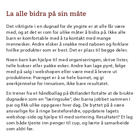
La alle bidra på sin måte
Det viktigste i en dugnad for de yngste er at alle får være
med, og at det er rom for ulike måter å bidra på. Ikke alle
barn er komfortable med å ta kontakt med mange
mennesker. Andre elsker å snakke med naboen og forklare
hvilke produkter som er best. Det er plass til begge deler.
Noen barn kan hjelpe til med organiseringen, skrive lister,
telle bokser eller pakke esker. Andre kan lage pynt, følge
med på salg i webshopen eller være med å levere ut
produktene. Poenget er å se hele barnet, og gi
anerkjennelse for innsatsen, ikke bare resultatet.
En trener fra et håndballag på Østlandet fortalte at de brukte
dugnaden som en "læringsuke", der barna jobbet sammen i
par og fikk ulike oppgaver hver dag. De byttet på å være
ansvarlige for å ringe besteforeldre, oppdatere lagets
webshop-side og hjelpe til med sortering. Resultatet? Et lag
som både tjente inn penger til cup, og lærte å samarbeide
som aldri før.