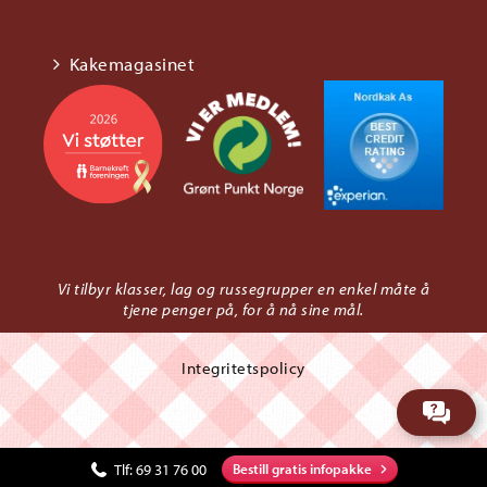
Kakemagasinet
Vi tilbyr klasser, lag og russegrupper en enkel måte å
tjene penger på, for å nå sine mål.
Integritetspolicy
Tlf:
69 31 76 00
Bestill gratis infopakke