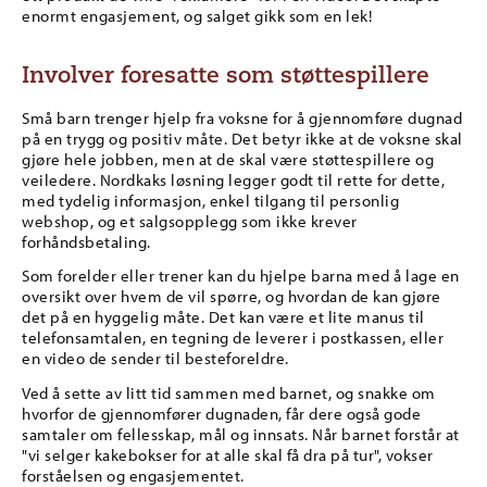
enormt engasjement, og salget gikk som en lek!
Involver foresatte som støttespillere
Små barn trenger hjelp fra voksne for å gjennomføre dugnad
på en trygg og positiv måte. Det betyr ikke at de voksne skal
gjøre hele jobben, men at de skal være støttespillere og
veiledere. Nordkaks løsning legger godt til rette for dette,
med tydelig informasjon, enkel tilgang til personlig
webshop, og et salgsopplegg som ikke krever
forhåndsbetaling.
Som forelder eller trener kan du hjelpe barna med å lage en
oversikt over hvem de vil spørre, og hvordan de kan gjøre
det på en hyggelig måte. Det kan være et lite manus til
telefonsamtalen, en tegning de leverer i postkassen, eller
en video de sender til besteforeldre.
Ved å sette av litt tid sammen med barnet, og snakke om
hvorfor de gjennomfører dugnaden, får dere også gode
samtaler om fellesskap, mål og innsats. Når barnet forstår at
"vi selger kakebokser for at alle skal få dra på tur", vokser
forståelsen og engasjementet.