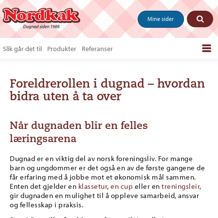
Mine sider
Slik går det til
Produkter
Referanser
Bestill produkter
Foreldrerollen i dugnad – hvordan
Salgstips & last ned
bidra uten å ta over
Vanlige spørsmål
Om oss
Når dugnaden blir en felles
læringsarena
Kontakt
Dugnad er en viktig del av norsk foreningsliv. For mange
barn og ungdommer er det også en av de første gangene de
får erfaring med å jobbe mot et økonomisk mål sammen.
Enten det gjelder en
klassetur
,
en cup
eller en
treningsleir
,
gir dugnaden en mulighet til å oppleve samarbeid, ansvar
og fellesskap i praksis.