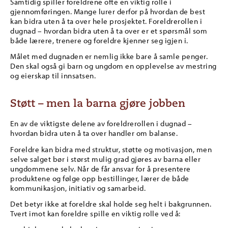
Samtidig spiller foreldrene ofte en viktig rolle i
gjennomføringen. Mange lurer derfor på hvordan de best
kan bidra uten å ta over hele prosjektet. Foreldrerollen i
dugnad – hvordan bidra uten å ta over er et spørsmål som
både lærere, trenere og foreldre kjenner seg igjen i.
Målet med dugnaden er nemlig ikke bare å samle penger.
Den skal også gi barn og ungdom en opplevelse av mestring
og eierskap til innsatsen.
Støtt – men la barna gjøre jobben
En av de viktigste delene av foreldrerollen i dugnad –
hvordan bidra uten å ta over handler om balanse.
Foreldre kan bidra med struktur, støtte og motivasjon, men
selve salget bør i størst mulig grad gjøres av barna eller
ungdommene selv. Når de får ansvar for å presentere
produktene og følge opp bestillinger, lærer de både
kommunikasjon, initiativ og samarbeid.
Det betyr ikke at foreldre skal holde seg helt i bakgrunnen.
Tvert imot kan foreldre spille en viktig rolle ved å: