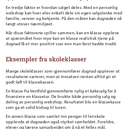
En tredje faktor er hvordan salget deles. Med en personlig
webshop kan hver elev enkelt dele sin egen salgslenke med
familie, venner og bekjente. På den måten kan dugnaden nå
langt utover nærmiljøet.
Når disse faktorene spiller sammen, kan en klasse oppleve
at spørsmålet hvor mye kan en klasse realistisk tjene på
dugnad få et mer positivt svar enn man først hadde trodd.
Eksempler fra skoleklasser
Mange skoleklasser som gjennomfører dugnad opplever at
resultatene varierer, men at innsatsen nesten alltid gir et
godt løft til klassekassen.
En klasse fra Vestfold gjennomførte nylig et kakesalg for å
finansiere en klassetur. De brukte både personlig salg og
deling av personlig webshop. Resultatet ble en klassekasse
som ga et solid bidrag til turen.
En annen klasse som samlet inn penger til leirskole
opplevde at dugnaden også styrket samholdet. Foreldre,
elever og lærere samarbeidet om å nå et felles mål.