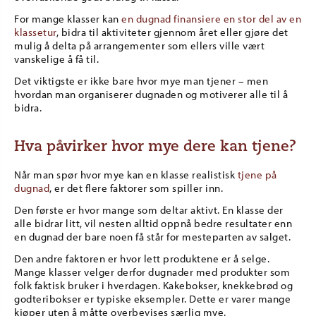
For mange klasser kan
en dugnad finansiere en stor del av en
klassetur
, bidra til aktiviteter gjennom året eller gjøre det
mulig å delta på arrangementer som ellers ville vært
vanskelige å få til.
Det viktigste er ikke bare hvor mye man tjener – men
hvordan man organiserer dugnaden og motiverer alle til å
bidra.
Hva påvirker hvor mye dere kan tjene?
Når man spør hvor mye kan en klasse realistisk
tjene på
dugnad
, er det flere faktorer som spiller inn.
Den første er hvor mange som deltar aktivt. En klasse der
alle bidrar litt, vil nesten alltid oppnå bedre resultater enn
en dugnad der bare noen få står for mesteparten av salget.
Den andre faktoren er hvor lett produktene er å selge.
Mange klasser velger derfor dugnader med produkter som
folk faktisk bruker i hverdagen. Kakebokser, knekkebrød og
godteribokser er typiske eksempler. Dette er varer mange
kjøper uten å måtte overbevises særlig mye.