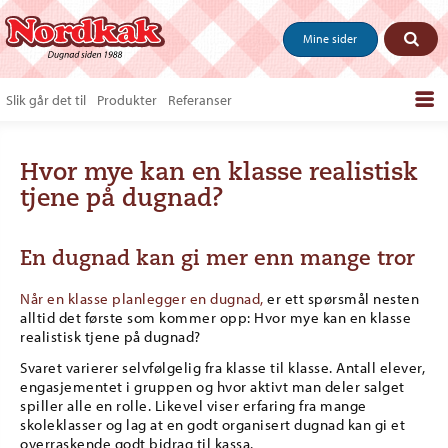
Mine sider
Slik går det til
Produkter
Referanser
Bestill produkter
Hvor mye kan en klasse realistisk
Salgstips & last ned
tjene på dugnad?
Vanlige spørsmål
Om oss
En dugnad kan gi mer enn mange tror
Kontakt
Når en klasse planlegger en dugnad,
er ett spørsmål nesten
alltid det første som kommer opp: Hvor mye kan en klasse
realistisk tjene på dugnad?
Svaret varierer selvfølgelig fra klasse til klasse. Antall elever,
engasjementet i gruppen og hvor aktivt man deler salget
spiller alle en rolle. Likevel viser erfaring fra mange
skoleklasser og lag at en godt organisert dugnad kan gi et
overraskende godt bidrag til kassa.