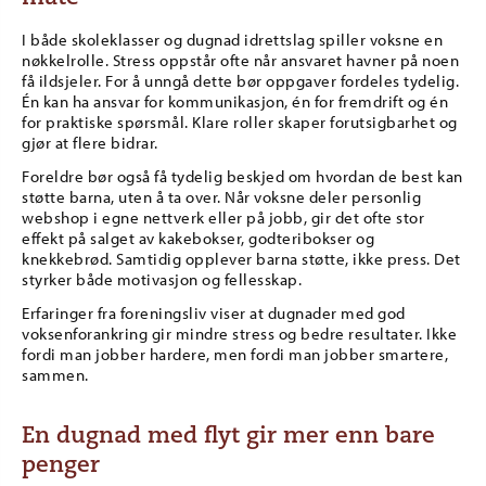
I både skoleklasser og dugnad idrettslag spiller voksne en
nøkkelrolle. Stress oppstår ofte når ansvaret havner på noen
få ildsjeler. For å unngå dette bør oppgaver fordeles tydelig.
Én kan ha ansvar for kommunikasjon, én for fremdrift og én
for praktiske spørsmål. Klare roller skaper forutsigbarhet og
gjør at flere bidrar.
Foreldre bør også få tydelig beskjed om hvordan de best kan
støtte barna, uten å ta over. Når voksne deler personlig
webshop i egne nettverk eller på jobb, gir det ofte stor
effekt på salget av kakebokser, godteribokser og
knekkebrød. Samtidig opplever barna støtte, ikke press. Det
styrker både motivasjon og fellesskap.
Erfaringer fra foreningsliv viser at dugnader med god
voksenforankring gir mindre stress og bedre resultater. Ikke
fordi man jobber hardere, men fordi man jobber smartere,
sammen.
En dugnad med flyt gir mer enn bare
penger