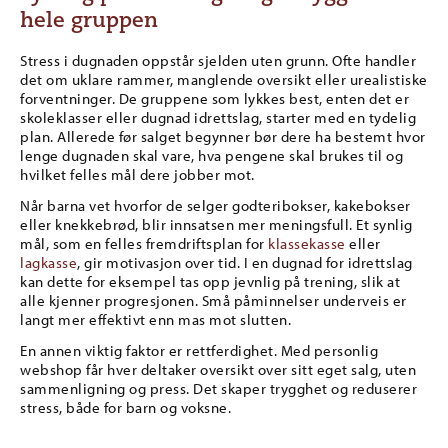
hele gruppen
Stress i dugnaden oppstår sjelden uten grunn. Ofte handler
det om uklare rammer, manglende oversikt eller urealistiske
forventninger. De gruppene som lykkes best, enten det er
skoleklasser eller dugnad idrettslag, starter med en tydelig
plan. Allerede før salget begynner bør dere ha bestemt hvor
lenge dugnaden skal vare, hva pengene skal brukes til og
hvilket felles mål dere jobber mot.
Når barna vet hvorfor de selger godteribokser, kakebokser
eller knekkebrød, blir innsatsen mer meningsfull. Et synlig
mål, som en felles fremdriftsplan for
klassekasse
eller
lagkasse
, gir motivasjon over tid. I en dugnad for idrettslag
kan dette for eksempel tas opp jevnlig på trening, slik at
alle kjenner progresjonen. Små påminnelser underveis er
langt mer effektivt enn mas mot slutten.
En annen viktig faktor er rettferdighet. Med personlig
webshop får hver deltaker oversikt over sitt eget salg, uten
sammenligning og press. Det skaper trygghet og reduserer
stress, både for barn og voksne.