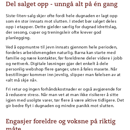
Del salget opp - unngå alt på én gang
Siste-liten-salg skjer ofte fordi hele dugnaden er lagt opp
som én stor innsats mot slutten. I stedet bør salget deles
opp i etapper. Dette gjelder særlig for dugnad idrettslag,
der sesong, cuper og treningsleir ofte krever god
planlegging.
Ved å oppmuntre til jevn innsats gjennom hele perioden,
fordeles arbeidsmengden naturlig. Barna kan starte med
familie og nære kontakter, før foreldrene deler videre i jobb
og nettverk. Digitale løsninger gjør det enkelt å dele
personlig webshop flere ganger, uten å føles masete. Når
bestillinger kommer inn jevnlig, slipper man følelsen av at
«alt må skje nå».
Fri retur og ingen forhåndskostnader er også avgjørende for
å redusere stress. Når man vet at man ikke risikerer å sitte
igjen med usolgte varer, tør flere å være aktive tidligere. Det
gir bedre flyt i dugnaden og mindre panikk mot slutten.
Engasjer foreldre og voksne på riktig
måte