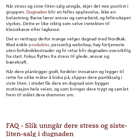
Når stress og siste-liten-salg unngås, skjer det noe positivt i
gruppen.
Dugnaden
blir en felles opplevelse, ikke en
belastning. Barna lærer ansvar og samarbeid, og fellesskapet
styrkes. Dette er like viktig som selve inntekten til
klassekasse eller lagkasse.
Det er nettopp derfor mange velger dugnad med Nordkak.
Med enkle
produkter
, personlig webshop, høy fortjeneste
uten forhåndskostnader og fri retur blir dugnaden oversiktlig
fra start. Fokus flyttes fra stress til glede, ansvar og
bærekraft.
Når dere planlegger godt, fordeler innsatsen og legger til
rette for ulike måter å bidra på, slipper dere panikksalg i
siste liten. I stedet får dere en dugnad som bygger
motivasjon hele veien, og som bringer dere trygt og samlet
frem til målet dere drømmer om.
FAQ - Slik unngår dere stress og siste-
liten-salg i dugnaden