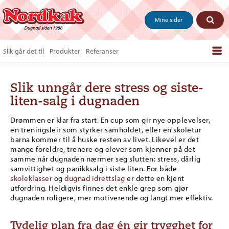
Mine sider
Slik går det til
Produkter
Referanser
Bestill produkter
Slik unngår dere stress og siste-
Salgstips & last ned
liten-salg i dugnaden
Vanlige spørsmål
Drømmen er klar fra start. En cup som gir nye opplevelser,
en treningsleir som styrker samholdet, eller en skoletur
Om oss
barna kommer til å huske resten av livet. Likevel er det
mange foreldre, trenere og elever som kjenner på det
Kontakt
samme når dugnaden nærmer seg slutten: stress, dårlig
samvittighet og panikksalg i siste liten. For både
skoleklasser
og
dugnad idrettslag
er dette en kjent
utfordring. Heldigvis finnes det enkle grep som gjør
dugnaden roligere, mer motiverende og langt mer effektiv.
Tydelig plan fra dag én gir trygghet for