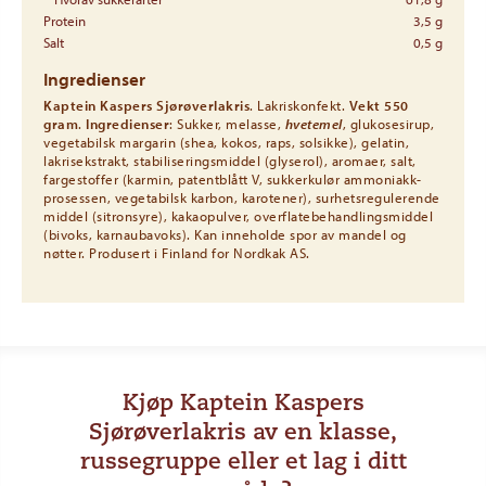
Protein
3,5 g
Salt
0,5 g
Ingredienser
Kaptein Kaspers Sjørøverlakris
. Lakriskonfekt.
Vekt 550
gram
.
Ingredienser
: Sukker, melasse,
hvetemel
, glukosesirup,
vegetabilsk margarin (shea, kokos, raps, solsikke), gelatin,
lakrisekstrakt, stabiliseringsmiddel (glyserol), aromaer, salt,
fargestoffer (karmin, patentblått V, sukkerkulør ammoniakk-
prosessen, vegetabilsk karbon, karotener), surhetsregulerende
middel (sitronsyre), kakaopulver, overflatebehandlingsmiddel
(bivoks, karnaubavoks). Kan inneholde spor av mandel og
nøtter. Produsert i Finland for Nordkak AS.
Kjøp Kaptein Kaspers
Sjørøverlakris av en klasse,
russegruppe eller et lag i ditt