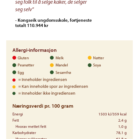
seg folk til å selge kaker, de selger
seg selv"
- Kongseik ungdomsskole, fortjeneste
totalt 110.944 kr
Allergi-informasjon
Gluten
Melk
Nøtter
Peanøtter
Mandel
Soya
Egg
Sesamfrø
= Inneholder ingrediensen
= Kan inneholde spor av ingrediensen
= Inneholder ikke ingrediensen
Næringsverdi pr. 100 gram
Energi
1503 kJ/359 kcal
Fett
2,4 g
Hvorav mettet fett
1,0 g
Karbohydrater
78,1 g
Hvorav sukkerarter
61,8 g