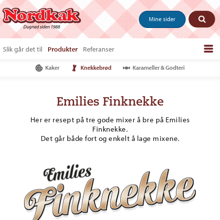
Mine sider
Slik går det til
Produkter
Referanser
Kaker
Knekkebrød
Karameller & Godteri
Bestill produkter
Salgstips & last ned
Emilies Finknekke
Vanlige spørsmål
Her er resept på tre gode mixer å bre på Emilies
Om oss
Finknekke.
Det går både fort og enkelt å lage mixene.
Kontakt