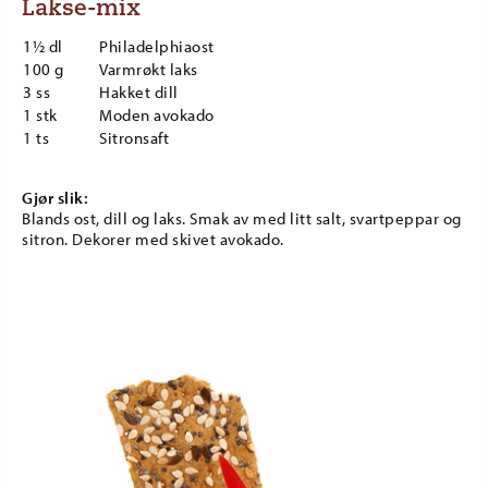
Lakse-mix
1½ dl
Philadelphiaost
100 g
Varmrøkt laks
3 ss
Hakket dill
1 stk
Moden avokado
1 ts
Sitronsaft
Gjør slik:
Blands ost, dill og laks. Smak av med litt salt, svartpeppar og
sitron. Dekorer med skivet avokado.