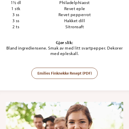
1½ dl
Philadelphiaost
1 stk
Revet eple
3 ss
Revet pepperrot
3 ss
Hakket dill
2 ts
Sitronsaft
Gjør slik:
Bland ingrediensene. Smak av med litt svartpepper. Dekorer
med epleskall.
Emilies Finknekke Resept (PDF)