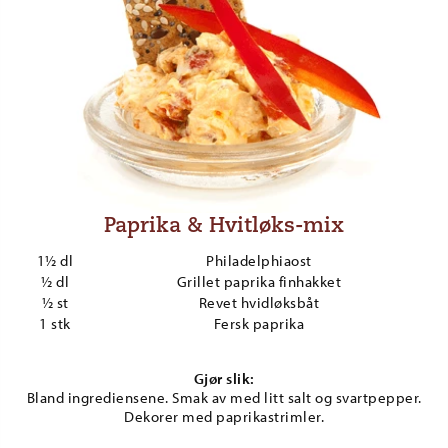
Paprika & Hvitløks-mix
1½ dl
Philadelphiaost
½ dl
Grillet paprika finhakket
½ st
Revet hvidløksbåt
1 stk
Fersk paprika
Gjør slik:
Bland ingrediensene. Smak av med litt salt og svartpepper.
Dekorer med paprikastrimler.