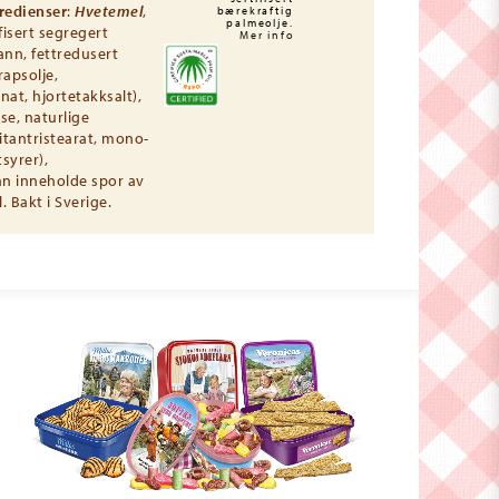
redienser
:
Hvetemel
,
bærekraftig
palmeolje.
fisert segregert
Mer info
ann, fettredusert
rapsolje,
nat, hjortetakksalt),
se, naturlige
itantristearat, mono-
syrer),
an inneholde spor av
 Bakt i Sverige.