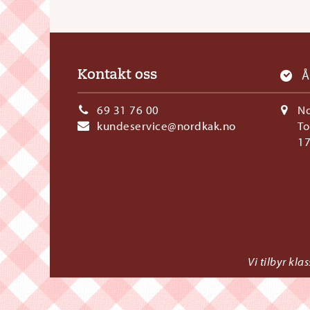
Å
Kontakt oss
69 31 76 00
N
kundeservice@nordkak.no
To
1
Vi tilbyr kl