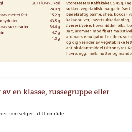
Storesøsters Kaffekaker
.
545g
.
Ing
gi
2071 kJ/495 kcal
sukker, vegetabilsk margarin (serti
24,0 g
bærekraftig palme, shea, kokos), v
orav mettet fett
15,2 g
kakaopulver, invertsukkerløsning, 
ohydrater
63,5 g
hvetestivelse
, hevemiddel (bikarbo
orav sukkerarter
34,6 g
salt, aromaer, modifisert maisstivel
ein
4,7 g
aromaer, emulgator (lecitiner, sorb
1,0 g
og diglyserider av vegetabilske fett
antioksidantmiddel (sitronsyre). K
havre, egg, melk, nøtter og mandel.
 av en klasse, russegruppe eller
er som selger i ditt område.