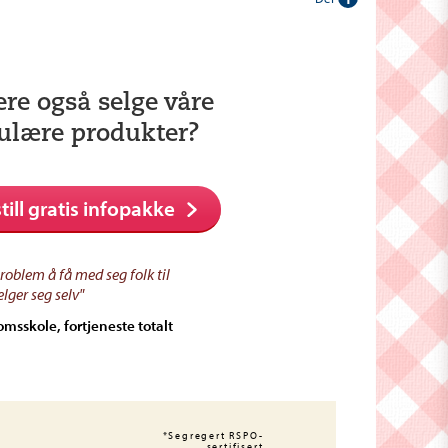
ere også selge våre
ulære produkter?
till gratis infopakke
problem å få med seg folk til
elger seg selv"
msskole, fortjeneste totalt
*Segregert RSPO-
sertifisert