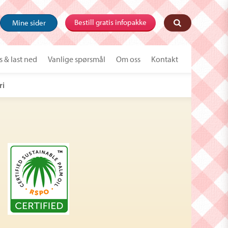
Bestill gratis infopakke
Mine sider
s & last ned
Vanlige spørsmål
Om oss
Kontakt
ri