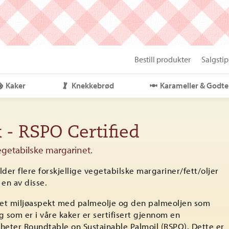
Bestill produkter
Salgstip
Kaker
Knekkebrød
Karameller & Godte
 - RSPO Certified
getabilske margarinet.
der flere forskjellige vegetabilske margariner/fett/oljer
 en av disse.
t et miljøaspekt med palmeolje og den palmeoljen som
g som er i våre kaker er sertifisert gjennom en
heter Roundtable on Sustainable Palmoil (RSPO). Dette er