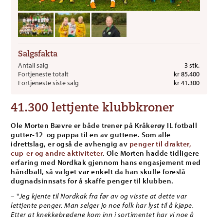
Salgsfakta
Antall salg
3 stk.
Fortjeneste totalt
kr 85.400
Fortjeneste siste salg
kr 41.300
41.300 lettjente klubbkroner
Ole Morten Bævre er både trener på Kråkerøy IL fotball
gutter-12 og pappa til en av guttene. Som alle
idrettslag, er også de avhengig av
penger til drakter,
cup-er og andre aktiviteter
. Ole Morten hadde tidligere
erfaring med Nordkak gjennom hans engasjement med
håndball, så valget var enkelt da han skulle foreslå
dugnadsinnsats for å skaffe penger til klubben.
– "
Jeg kjente til Nordkak fra før av og visste at dette var
lettjente penger. Man selger jo noe folk har lyst til å kjøpe.
Etter at knekkebrødene kom inn i sortimentet har vi noe å