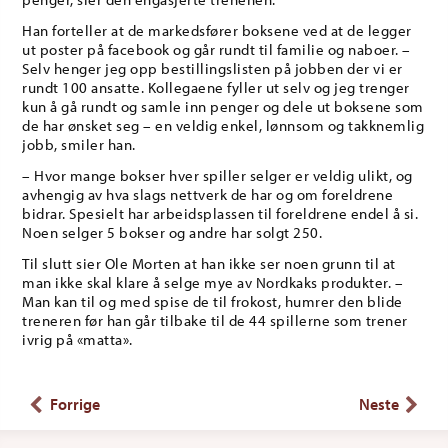
Han forteller at de markedsfører boksene ved at de legger
ut poster på facebook og går rundt til familie og naboer. –
Selv henger jeg opp bestillingslisten på jobben der vi er
rundt 100 ansatte. Kollegaene fyller ut selv og jeg trenger
kun å gå rundt og samle inn penger og dele ut boksene som
de har ønsket seg – en veldig enkel, lønnsom og takknemlig
jobb, smiler han.
– Hvor mange bokser hver spiller selger er veldig ulikt, og
avhengig av hva slags nettverk de har og om foreldrene
bidrar. Spesielt har arbeidsplassen til foreldrene endel å si.
Noen selger 5 bokser og andre har solgt 250.
Til slutt sier Ole Morten at han ikke ser noen grunn til at
man ikke skal klare å selge mye av Nordkaks produkter. –
Man kan til og med spise de til frokost, humrer den blide
treneren før han går tilbake til de 44 spillerne som trener
ivrig på «matta».
Forrige
Neste