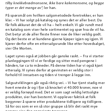
tilby knekkebrødmonsene, ikke bare kakemonsene, og begge
typer er det mange av",
ler han
.
På spørsmål om hvilken salgsmetodede foretrekker, er han
klar. – Vi har solgt på katalog og synes det er aller best. Da
får folk akkurat det de vil ha – helt enkelt. Vi går rundt med
en katalog som viser hele sortimentet og spør hva de vil ha.
Det betyr at de aller fleste finner noe de liker veldig godt.
Og det beste er at kundene gjerne kjøper igjen og igjen. Vi
kjører derfor ofte en ettersalgsrunde like etter hovedsalget,
sier Ole Morten.
Laget synes også at jobben går ganske raskt. – Fra vi starter
planleggingen til vi er ferdige og sitter med pengene i
hånden, tar ca to måneder. På denne tiden har vi også kjørt
ettersalg. Vi synes derfor at gevinsten er veldig stor i
forhold til innsatsen og tiden vi trenger å legge inn.
Salgsutviklingen går også riktig vei. – Vi har tjent stadig mer
hvert eneste år og i fjor så knocket vi 40.000 kroner, noe vi
er veldig fornøyd med. Det er som sagt veldig lettsolgte
produkter, sier han bestemt. Vi opplever faktisk at folk
begynner å spørre etter produktene tidligere og tidligere.
Så for oss som er en så stor gruppe så blir det raskt mye
penger, sier den engasjerte trenenen.