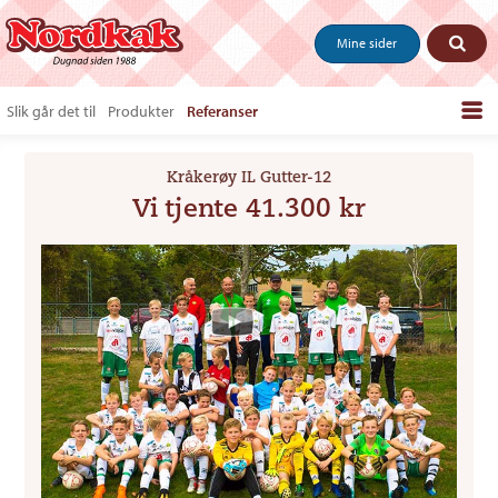
Mine sider
Slik går det til
Produkter
Referanser
Bestill produkter
Kråkerøy IL Gutter-12
Salgstips & last ned
Vi tjente 41.300 kr
Vanlige spørsmål
Om oss
Kontakt