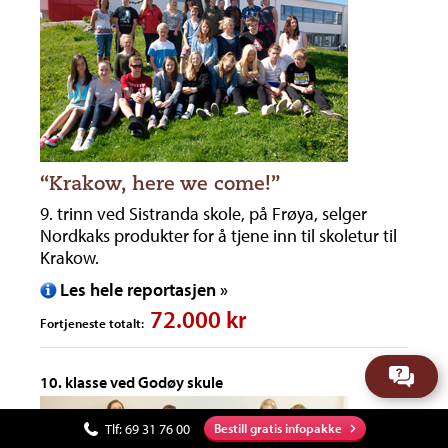
“Krakow, here we come!”
9. trinn ved Sistranda skole, på Frøya, selger
Nordkaks produkter for å tjene inn til skoletur til
Krakow.
Les hele reportasjen »
72.000 kr
Fortjeneste totalt:
10. klasse ved Godøy skule
Tlf:
69 31 76 00
Bestill gratis infopakke