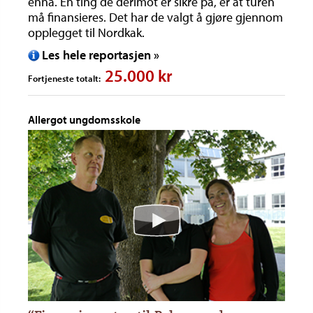
ennå. Én ting de derimot er sikre på, er at turen
må finansieres. Det har de valgt å gjøre gjennom
opplegget til Nordkak.
Les hele reportasjen »
25.000 kr
Fortjeneste totalt:
Allergot ungdomsskole