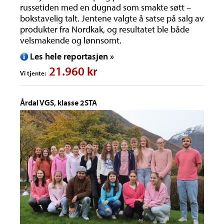
russetiden med en dugnad som smakte søtt –
bokstavelig talt. Jentene valgte å satse på salg av
produkter fra Nordkak, og resultatet ble både
velsmakende og lønnsomt.
Les hele reportasjen »
21.960 kr
Vi tjente:
Årdal VGS, klasse 2STA