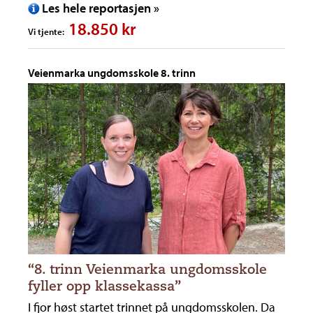
Les hele reportasjen »
18.850 kr
Vi tjente:
Veienmarka ungdomsskole 8. trinn
“8. trinn Veienmarka ungdomsskole
fyller opp klassekassa”
I fjor høst startet trinnet på ungdomsskolen. Da