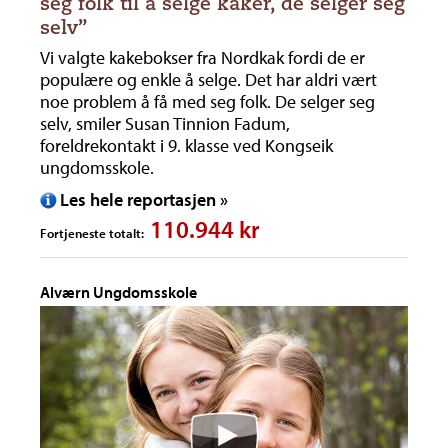
seg folk til å selge kaker, de selger seg
selv”
Vi valgte kakebokser fra Nordkak fordi de er
populære og enkle å selge. Det har aldri vært
noe problem å få med seg folk. De selger seg
selv, smiler Susan Tinnion Fadum,
foreldrekontakt i 9. klasse ved Kongseik
ungdomsskole.
Les hele reportasjen »
110.944 kr
Fortjeneste totalt:
Alværn Ungdomsskole