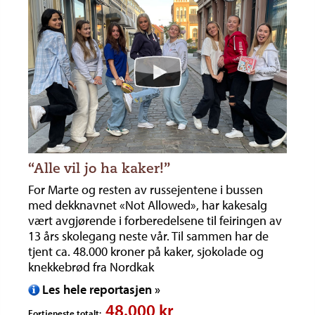
“Alle vil jo ha kaker!”
For Marte og resten av russejentene i bussen
med dekknavnet «Not Allowed», har kakesalg
vært avgjørende i forberedelsene til feiringen av
13 års skolegang neste vår. Til sammen har de
tjent ca. 48.000 kroner på kaker, sjokolade og
knekkebrød fra Nordkak
Les hele reportasjen »
48.000 kr
Fortjeneste totalt: