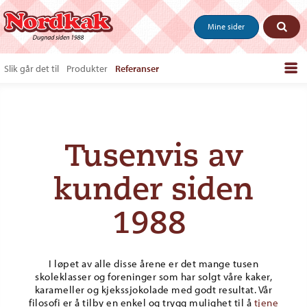
Mine sider
Slik går det til
Produkter
Referanser
Bestill produkter
Salgstips & last ned
Vanlige spørsmål
Tusenvis av
Om oss
kunder siden
Kontakt
1988
I løpet av alle disse årene er det mange tusen
skoleklasser og foreninger som har solgt våre kaker,
karameller og kjekssjokolade med godt resultat. Vår
filosofi er å tilby en enkel og trygg mulighet til å
tjene