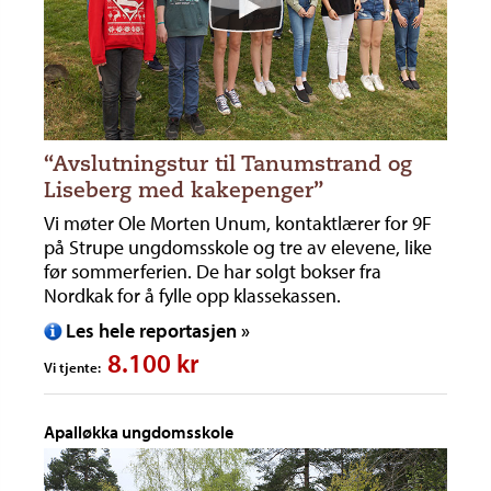
“Avslutningstur til Tanumstrand og
Liseberg med kakepenger”
Vi møter Ole Morten Unum, kontaktlærer for 9F
på Strupe ungdomsskole og tre av elevene, like
før sommerferien. De har solgt bokser fra
Nordkak for å fylle opp klassekassen.
Les hele reportasjen »
8.100 kr
Vi tjente:
Apalløkka ungdomsskole