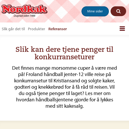
Mine sider
Slik går det til
Produkter
Referanser
Bestill produkter
Slik kan dere tjene penger til
Salgstips & last ned
konkurranseturer
Vanlige spørsmål
Det finnes mange morsomme cuper å være med
Om oss
på! Froland håndball jenter-12 ville reise på
konkurransetur til Kristiansand og solgte kaker,
Kontakt
godteri og knekkebrød for å få råd til reisen. Vil
du også tjene penger til laget? Les mer om
hvordan håndballsjentene gjorde for å lykkes
med sitt kakesalg.