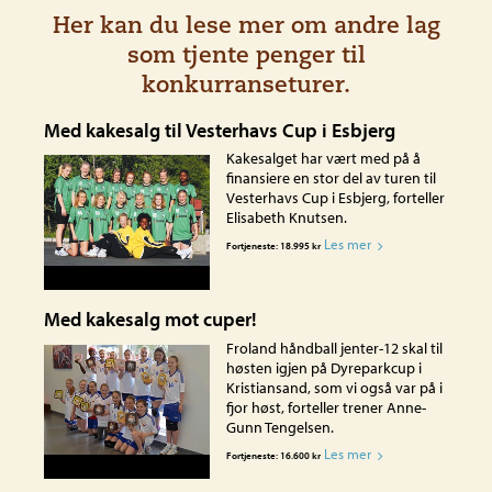
Her kan du lese mer om andre lag
som tjente penger til
konkurranseturer.
Med kakesalg til Vesterhavs Cup i Esbjerg
Kakesalget har vært med på å
finansiere en stor del av turen til
Vesterhavs Cup i Esbjerg, forteller
Elisabeth Knutsen.
Les mer
Fortjeneste: 18.995 kr
Hisøy IL s håndball Jenter-14
Med kakesalg mot cuper!
Froland håndball jenter-12 skal til
høsten igjen på Dyreparkcup i
Kristiansand, som vi også var på i
fjor høst, forteller trener Anne-
Gunn Tengelsen.
Les mer
Fortjeneste: 16.600 kr
Froland håndball jenter-12