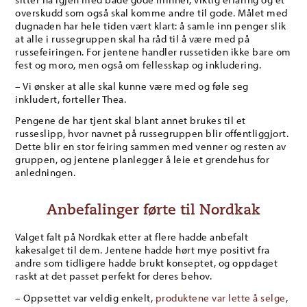
overskudd som også skal komme andre til gode. Målet med
dugnaden har hele tiden vært klart: å samle inn penger slik
at alle i russegruppen skal ha råd til å være med på
russefeiringen. For jentene handler russetiden ikke bare om
fest og moro, men også om fellesskap og inkludering.
– Vi ønsker at alle skal kunne være med og føle seg
inkludert, forteller Thea.
Pengene de har tjent skal blant annet brukes til et
russeslipp, hvor navnet på russegruppen blir offentliggjort.
Dette blir en stor feiring sammen med venner og resten av
gruppen, og jentene planlegger å leie et grendehus for
anledningen.
Anbefalinger førte til Nordkak
Valget falt på Nordkak etter at flere hadde anbefalt
kakesalget til dem. Jentene hadde hørt mye positivt fra
andre som tidligere hadde brukt konseptet, og oppdaget
raskt at det passet perfekt for deres behov.
– Oppsettet var veldig enkelt,
produktene var lette å selge
,