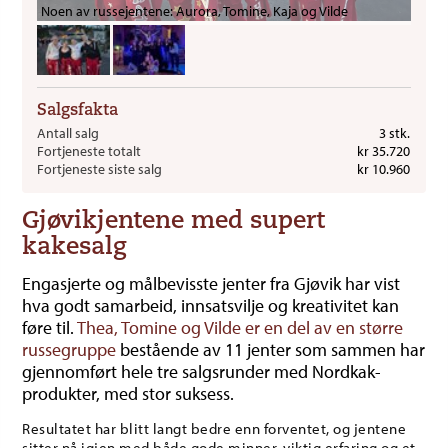
Noen av russejentene: Aurora, Tomine, Kaja og Vilde
Salgsfakta
Antall salg
3 stk.
Fortjeneste totalt
kr 35.720
Fortjeneste siste salg
kr 10.960
Gjøvikjentene med supert
kakesalg
Engasjerte og målbevisste jenter fra Gjøvik har vist
hva godt samarbeid, innsatsvilje og kreativitet kan
føre til.
Thea, Tomine og Vilde er en del av en større
russegruppe
bestående av 11 jenter som sammen har
gjennomført hele tre salgsrunder med Nordkak-
produkter, med stor suksess.
Resultatet har blitt langt bedre enn forventet, og jentene
sitter nå igjen med både gode minner, viktig erfaring og et