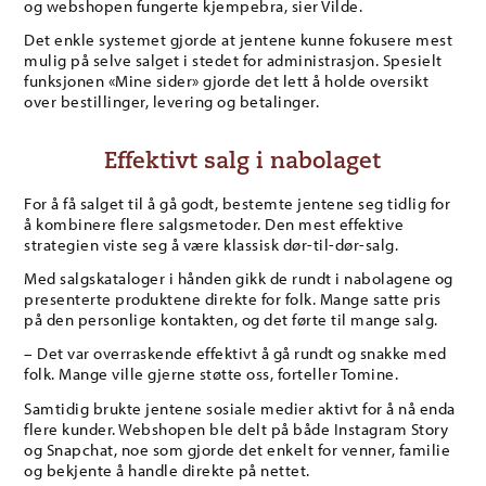
og webshopen fungerte kjempebra, sier Vilde.
Det enkle systemet gjorde at jentene kunne fokusere mest
mulig på selve salget i stedet for administrasjon. Spesielt
funksjonen «Mine sider» gjorde det lett å holde oversikt
over bestillinger, levering og betalinger.
Effektivt salg i nabolaget
For å få salget til å gå godt, bestemte jentene seg tidlig for
å kombinere flere salgsmetoder. Den mest effektive
strategien viste seg å være klassisk dør-til-dør-salg.
Med salgskataloger i hånden gikk de rundt i nabolagene og
presenterte produktene direkte for folk. Mange satte pris
på den personlige kontakten, og det førte til mange salg.
– Det var overraskende effektivt å gå rundt og snakke med
folk. Mange ville gjerne støtte oss, forteller Tomine.
Samtidig brukte jentene sosiale medier aktivt for å nå enda
flere kunder. Webshopen ble delt på både Instagram Story
og Snapchat, noe som gjorde det enkelt for venner, familie
og bekjente å handle direkte på nettet.