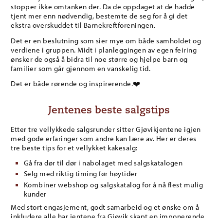
stopper ikke omtanken der. Da de oppdaget at de hadde
tjent mer enn nødvendig, bestemte de seg for å gi det
ekstra overskuddet til Barnekreftforeningen.
Det er en beslutning som sier mye om både samholdet og
verdiene i gruppen. Midt i planleggingen av egen feiring
ønsker de også å bidra til noe større og hjelpe barn og
familier som går gjennom en vanskelig tid.
Det er både rørende og inspirerende.❤️
Jentenes beste salgstips
Etter tre vellykkede salgsrunder sitter Gjøvikjentene igjen
med gode erfaringer som andre kan lære av. Her er deres
tre beste tips for et vellykket kakesalg:
Gå fra dør til dør i nabolaget med salgskatalogen
Selg med riktig timing før høytider
Kombiner webshop og salgskatalog for å nå flest mulig
kunder
Med stort engasjement, godt samarbeid og et ønske om å
inkludere alle har jentene fra Gjøvik skapt en imponerende