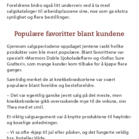
Foreldrene bidro også litt underveis ved å ta med
salgskataloger til arbeidsplassene sine, noe som ga ekstra
synlighet og flere bestillinger.
Populære favoritter blant kundene
Gjennom salgsperiodene oppdaget jentene raskt hvilke
produkter som ble mest populære. Blant favorittene var
spesielt «Mormors Doble Sjokoladeflarn» og «Sofias Sure
Godteri», som mange kunder kom tilbake for å kjøpe flere
ganger.
Samtidig merket de at knekkebrødsortene var svært
populære blant foreldre og besteforeldre.
– Det var egentlig ganske jevnt salg på det meste, men
knekkebrødene gikk overraskende mye til de voksne, sier
Thea med et smil.
Et viktig salgsargument var å knytte produktene til høytider
og koselige anledninger.
– Vi sa ofte «kjøp til jul eller påske», og det fungerte veldig
bra, forteller Vilde.