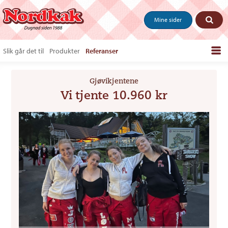
Mine sider
Slik går det til
Produkter
Referanser
Bestill produkter
Gjøvikjentene
Salgstips & last ned
Vi tjente 10.960 kr
Vanlige spørsmål
Om oss
Kontakt