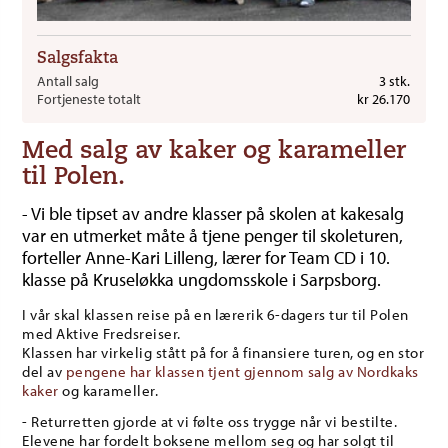
Salgsfakta
Antall salg
3 stk.
Fortjeneste totalt
kr 26.170
Med salg av kaker og karameller
til Polen.
- Vi ble tipset av andre klasser på skolen at kakesalg
var en utmerket måte å tjene penger til skoleturen,
forteller Anne-Kari Lilleng, lærer for Team CD i 10.
klasse på Kruseløkka ungdomsskole i Sarpsborg.
I vår skal klassen reise på en lærerik 6-dagers tur til Polen
med Aktive Fredsreiser.
Klassen har virkelig stått på for å finansiere turen, og en stor
del av
pengene har klassen tjent gjennom salg av Nordkaks
kaker
og karameller.
- Returretten gjorde at vi følte oss trygge når vi bestilte.
Elevene har fordelt boksene mellom seg og har solgt til