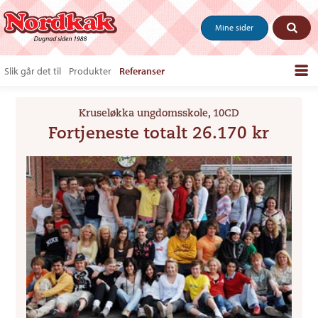
Mine sider
Slik går det til
Produkter
Referanser
Bestill produkter
Kruseløkka ungdomsskole, 10CD
Salgstips & last ned
Fortjeneste totalt 26.170 kr
Vanlige spørsmål
Om oss
Kontakt