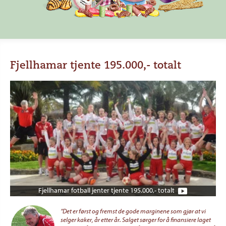
Fjellhamar tjente 195.000,- totalt
Fjellhamar fotball jenter tjente 195.000,- totalt
“Det er først og fremst de gode marginene som gjør at vi
selger kaker, år etter år. Salget sørger for å finansiere laget