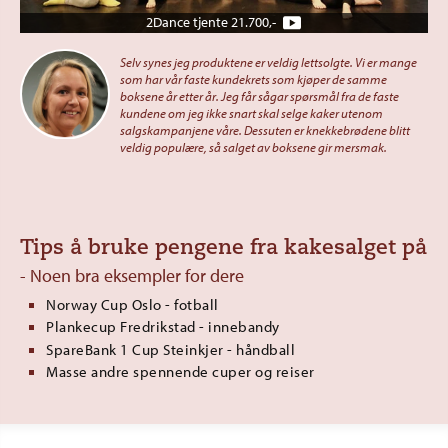
2Dance tjente 21.700,-
Selv synes jeg produktene er veldig lettsolgte. Vi er mange
som har vår faste kundekrets som kjøper de samme
boksene år etter år. Jeg får sågar spørsmål fra de faste
kundene om jeg ikke snart skal selge kaker utenom
salgskampanjene våre. Dessuten er knekkebrødene blitt
veldig populære, så salget av boksene gir mersmak.
Tips å bruke pengene fra kakesalget på
- Noen bra eksempler for dere
Norway Cup Oslo - fotball
Plankecup Fredrikstad - innebandy
SpareBank 1 Cup Steinkjer - håndball
Masse andre spennende cuper og reiser