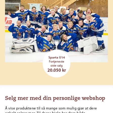
Sparta U14
Fortjeneste
siste salg
20.050 kr
Selg mer med din personlige webshop
Å vise produktene til så mange som mulig gjør at dere
enkelt selger mer. Til deres hjelp har dere både