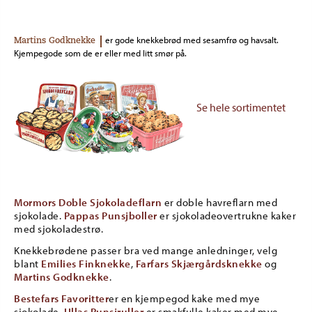
er gode knekkebrød med sesamfrø og havsalt.
Martins Godknekke
Ma
Kjempegode som de er eller med litt smør på.
rull
Se hele sortimentet
Mormors Doble Sjokoladeflarn
er doble havreflarn med
sjokolade.
Pappas Punsjboller
er sjokoladeovertrukne kaker
med sjokoladestrø.
Knekkebrødene passer bra ved mange anledninger, velg
blant
Emilies Finknekke
,
Farfars Skjærgårdsknekke
og
Martins Godknekke
.
Bestefars Favoritter
er en kjempegod kake med mye
sjokolade.
Ullas Punsjruller
er smakfulle kaker med mye