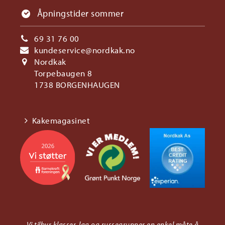
Åpningstider sommer
69 31 76 00
kundeservice@nordkak.no
Nordkak
Torpebaugen 8
1738 BORGENHAUGEN
Kakemagasinet
Vi tilbyr klasser, lag og russegrupper en enkel måte å