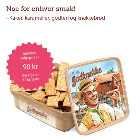
Noe for enhver smak!
- Kaker, karameller, godteri og knekkebrød
Anbefalt
salgspris er
90 kr
Dere tjener
40 kr/boks