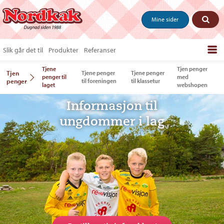
Mine sider
Slik går det til
Produkter
Referanser
Tjene
Tjen penger
Bestill produkter
Tjen
Tjene penger
Tjene penger
penger til
med
penger
til foreningen
til klassetur
laget
webshopen
Salgstips & last ned
Informasjon til
Vanlige spørsmål
ungdommer i lag
Om oss
Kontakt